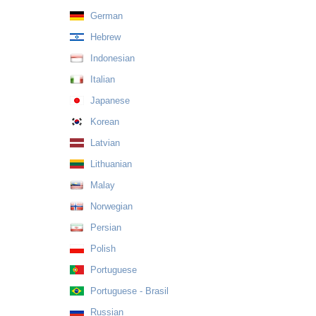
German
Hebrew
Indonesian
Italian
Japanese
Korean
Latvian
Lithuanian
Malay
Norwegian
Persian
Polish
Portuguese
Portuguese - Brasil
Russian