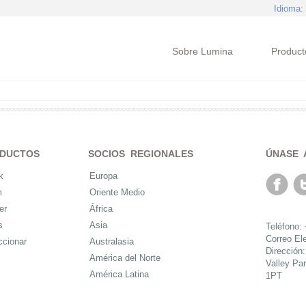
Idioma
:
Sobre Lumina
Product
DUCTOS
SOCIOS REGIONALES
ÚNASE 
k
Europa
m
Oriente Medio
er
África
s
Asia
Teléfono:
Correo El
ccionar
Australasia
Dirección
América del Norte
Valley Pa
América Latina
1PT