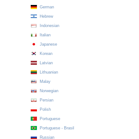
German
Hebrew
Indonesian
Italian
Japanese
Korean
Latvian
Lithuanian
Malay
Norwegian
Persian
Polish
Portuguese
Portuguese - Brasil
Russian