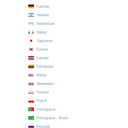
German
Hebrew
Indonesian
Italian
Japanese
Korean
Latvian
Lithuanian
Malay
Norwegian
Persian
Polish
Portuguese
Portuguese - Brasil
Russian