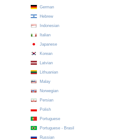
German
Hebrew
Indonesian
Italian
Japanese
Korean
Latvian
Lithuanian
Malay
Norwegian
Persian
Polish
Portuguese
Portuguese - Brasil
Russian