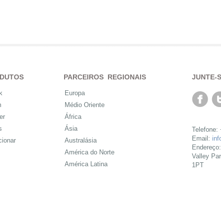
DUTOS
PARCEIROS REGIONAIS
JUNTE-
k
Europa
m
Médio Oriente
er
África
s
Ásia
Telefone:
Email:
in
cionar
Australásia
Endereço:
América do Norte
Valley Pa
América Latina
1PT