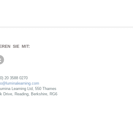
EREN SIE MIT:
(0) 20 3588 0270
fo@luminalearning.com
umina Learning Ltd, 550 Thames
rk Drive, Reading, Berkshire, RG6