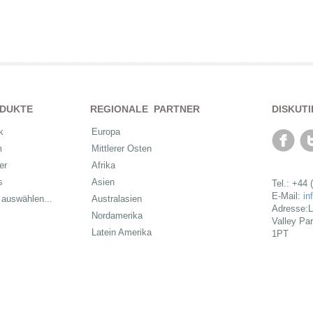
DUKTE
REGIONALE PARTNER
DISKUTI
k
Europa
m
Mittlerer Osten
er
Afrika
s
Asien
Tel.: +44 
E-Mail:
in
 auswählen...
Australasien
Adresse:L
Nordamerika
Valley Pa
Latein Amerika
1PT