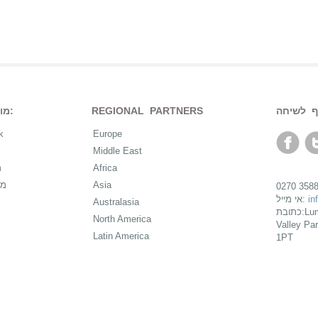
REGIONAL PARTNERS
מוצרים:
k
Europe
Middle East
Africa
מ
Asia
מכ
in
אי מייל:
Australasia
כתובת:Lumina Learning Ltd, 550 Thames
North America
Valley Pa
Latin America
1PT