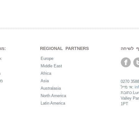
REGIONAL PARTNERS
מוצרים:
k
Europe
Middle East
Africa
מ
Asia
מכ
in
אי מייל:
Australasia
כתובת:Lumina Learning Ltd, 550 Thames
North America
Valley Pa
Latin America
1PT