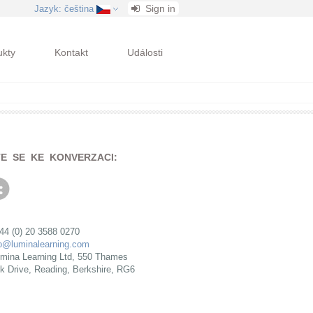
Sign in
Jazyk
: čeština
ukty
Kontakt
Události
TE SE KE KONVERZACI:
+44 (0) 20 3588 0270
fo@luminalearning.com
mina Learning Ltd, 550 Thames
rk Drive, Reading, Berkshire, RG6