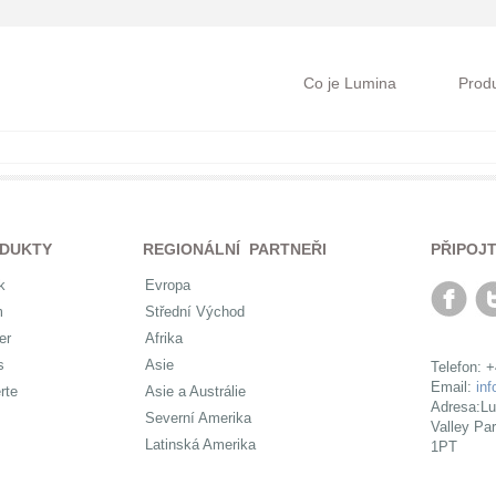
Co je Lumina
Prod
DUKTY
REGIONÁLNÍ PARTNEŘI
PŘIPOJ
k
Evropa
m
Střední Východ
er
Afrika
s
Asie
Telefon: 
Email:
in
rte
Asie a Austrálie
Adresa:Lu
Severní Amerika
Valley Pa
Latinská Amerika
1PT