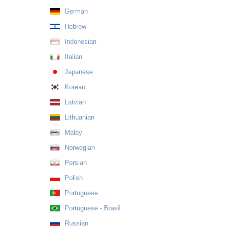
German
Hebrew
Indonesian
Italian
Japanese
Korean
Latvian
Lithuanian
Malay
Norwegian
Persian
Polish
Portuguese
Portuguese - Brasil
Russian